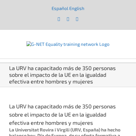
Saltar
al
Español
English
|
contenido
Facebook
X
YouTube
La URV ha capacitado más de 350 personas
sobre el impacto de la UE en la igualdad
efectiva entre hombres y mujeres
Ver
imagen
La URV ha capacitado más de 350 personas
más
grande
sobre el impacto de la UE en la igualdad
efectiva entre hombres y mujeres
La Universitat Rovira i Virgili (URV, España) ha hecho
balance hoy, Día de Europa, de su oferta formativa a