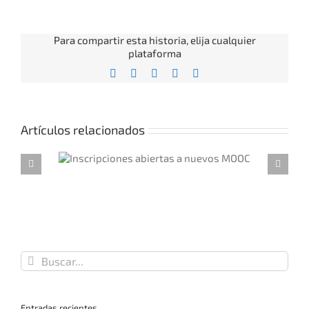
Para compartir esta historia, elija cualquier
plataforma
Facebook
X
Reddit
LinkedIn
Correo
electrónico
Artículos relacionados
a nuevos
Presentados los resultados de G-NET en el V
Encuentro EMULIES
Buscar:
Entradas recientes