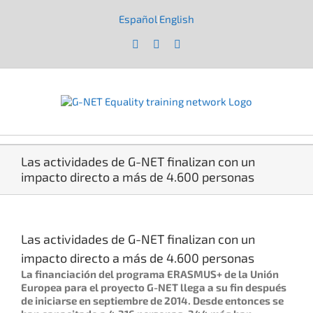
Saltar
al
Español
English
|
contenido
Facebook
X
YouTube
Las actividades de G-NET finalizan con un
impacto directo a más de 4.600 personas
Ver
imagen
Las actividades de G-NET finalizan con un
más
grande
impacto directo a más de 4.600 personas
La financiación del programa ERASMUS+ de la Unión
Europea para el proyecto G-NET llega a su fin después
de iniciarse en septiembre de 2014. Desde entonces se