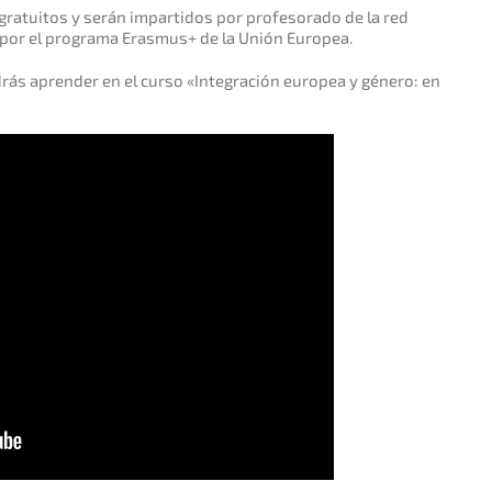
gratuitos y serán impartidos por profesorado de la red
 por el programa Erasmus+ de la Unión Europea.
drás aprender en el curso «Integración europea y género: en