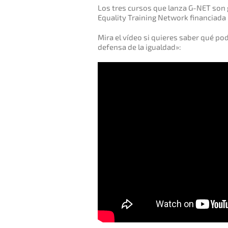
Los tres cursos que lanza G-NET son 
Equality Training Network financiada
Mira el vídeo si quieres saber qué po
defensa de la igualdad»: