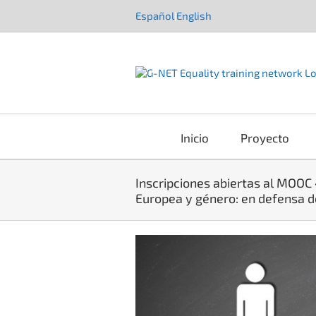
Saltar
Español
English
|
al
contenido
Inicio
Proyecto
Inscripciones abiertas al MOOC 
Europea y género: en defensa d
Ver
imagen
más
grande