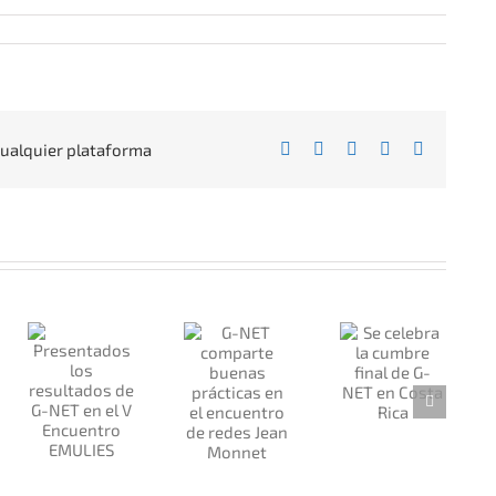
Facebook
X
Reddit
LinkedIn
Correo
 cualquier plataforma
electrónic
G-NET
Se
ados
comparte
celebra la
buenas
cumbre
dos
prácticas
final de
ET
en el
G-NET en
encuentro
Costa
ro
de redes
Rica
S
Jean