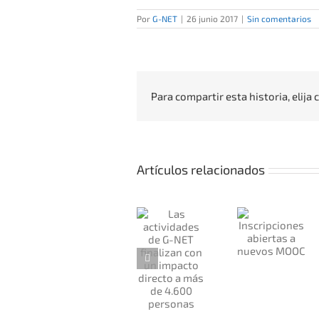
Por
G-NET
|
26 junio 2017
|
Sin comentarios
Para compartir esta historia, elija
Artículos relacionados
Las
Present
actividades
Inscripciones
los
de G-NET
abiertas
resulta
finalizan
a nuevos
de G-N
con un
MOOC
en el V
impacto
Encuent
directo a
EMULIE
más de