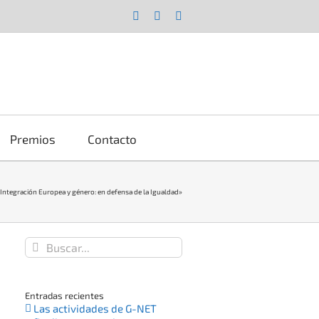
Facebook
X
YouTube
Premios
Contacto
«Integración Europea y género: en defensa de la Igualdad»
Buscar:
Entradas recientes
Las actividades de G-NET