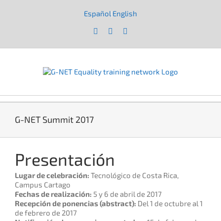
Saltar
al
Español
English
|
contenido
Facebook
X
YouTube
G-NET Summit 2017
Presentación
Lugar de celebración:
Tecnológico de Costa Rica,
Campus Cartago
Fechas de realización:
5 y 6 de abril de 2017
Recepción de ponencias (abstract):
Del 1 de octubre al 1
de febrero de 2017