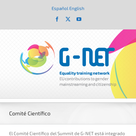
Saltar
al
Español
English
|
contenido
Facebook
X
YouTube
Comité Científico
El Comité Científico del Summit de G-NET está integrado