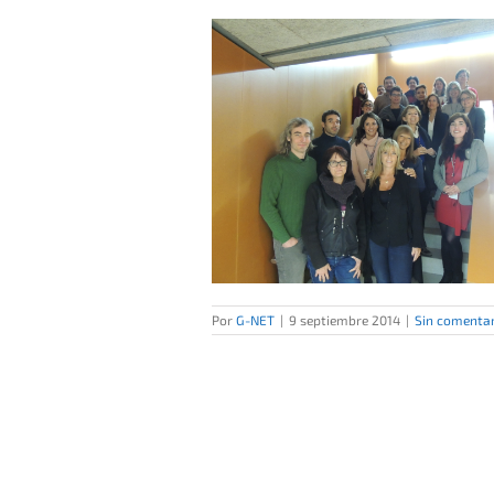
 el proyecto de red de
es sobre integración e
ldad de género
Por
G-NET
|
9 septiembre 2014
|
Sin comentar