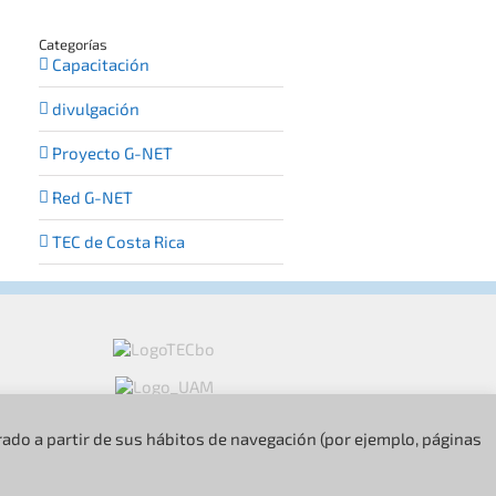
Categorías
Capacitación
divulgación
Proyecto G-NET
Red G-NET
TEC de Costa Rica
orado a partir de sus hábitos de navegación (por ejemplo, páginas